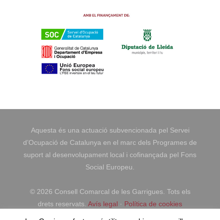
Aquesta és una actuació subvencionada pel Servei
d’Ocupació de Catalunya en el marc dels Programes de
suport al desenvolupament local i cofinançada pel Fons
Social Europeu.
©
2026 Consell Comarcal de les Garrigues. Tots els
drets reservats.
Avís legal
·
Política de cookies