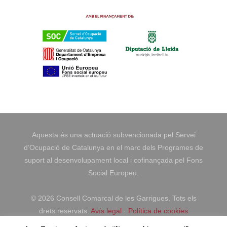
Aquesta és una actuació subvencionada pel Servei
d’Ocupació de Catalunya en el marc dels Programes de
suport al desenvolupament local i cofinançada pel Fons
Social Europeu.
©
2026 Consell Comarcal de les Garrigues. Tots els
drets reservats.
Avís legal
·
Política de cookies