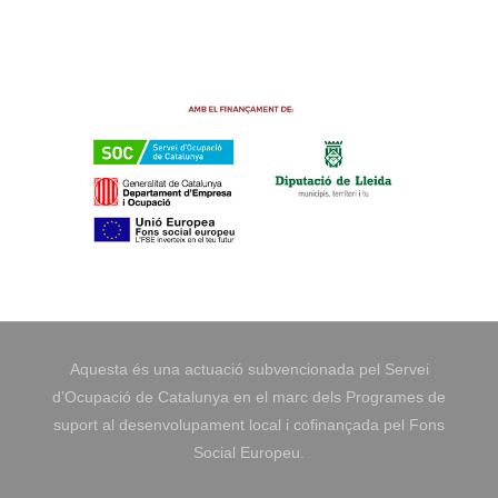
Aquesta és una actuació subvencionada pel Servei
d’Ocupació de Catalunya en el marc dels Programes de
suport al desenvolupament local i cofinançada pel Fons
Social Europeu.