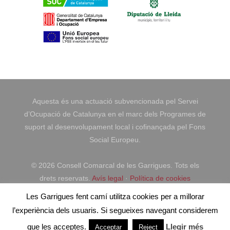
Aquesta és una actuació subvencionada pel Servei
d’Ocupació de Catalunya en el marc dels Programes de
suport al desenvolupament local i cofinançada pel Fons
Social Europeu.
©
2026 Consell Comarcal de les Garrigues. Tots els
drets reservats.
Avís legal
·
Política de cookies
Les Garrigues fent camí utilitza cookies per a millorar
Un lloc web de
pikstudio
l’experiència dels usuaris. Si segueixes navegant considerem
que les acceptes.
Llegir més
Acceptar
Reject