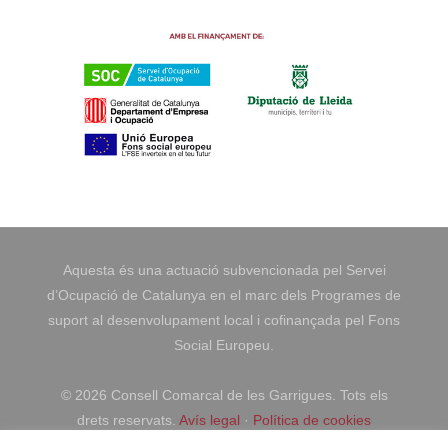
Aquesta és una actuació subvencionada pel Servei
d’Ocupació de Catalunya en el marc dels Programes de
suport al desenvolupament local i cofinançada pel Fons
Social Europeu.
©
2026 Consell Comarcal de les Garrigues. Tots els
drets reservats.
Avís legal
·
Política de cookies