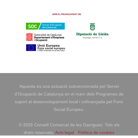
Aquesta és una actuació subvencionada pel Servei
d’Ocupació de Catalunya en el marc dels Programes de
suport al desenvolupament local i cofinançada pel Fons
Social Europeu.
©
2026 Consell Comarcal de les Garrigues. Tots els
drets reservats.
Avís legal
·
Política de cookies