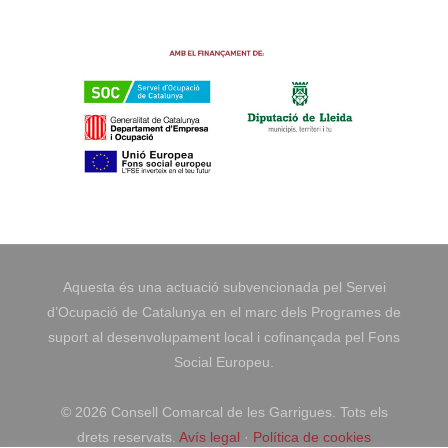
Aquesta és una actuació subvencionada pel Servei
d’Ocupació de Catalunya en el marc dels Programes de
suport al desenvolupament local i cofinançada pel Fons
Social Europeu.
©
2026 Consell Comarcal de les Garrigues. Tots els
drets reservats.
Avís legal
·
Política de cookies